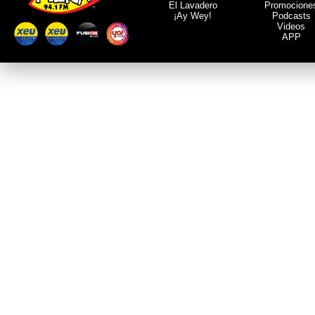
El Lavadero
Promocione
¡Ay Wey!
Podcasts
Videos
APP