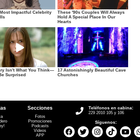
ias
Secciones
Teléfonos en cabina:
229 2010 105 y 106
ca
Fotos
dero
Promociones
Síguenos:
ey!
Podcasts
Videos
APP