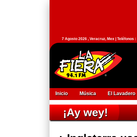
7 Agosto 2026 , Veracruz, Mex | Teléfonos 
Inicio
Música
El Lavadero
¡Ay wey!