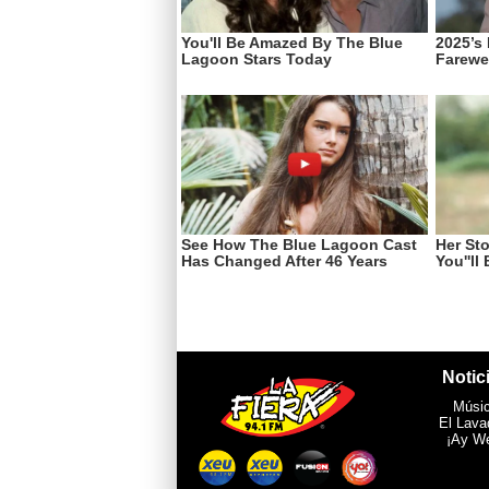
Notic
Músi
El Lava
¡Ay W