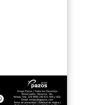
Grupo Pazos | Todos los Derechos
Reservados, Veracruz, Ver.
Ventas Tels: 229 9890 240 Ext. 600 y 602,
Email: ventas@gpazos.com
Aviso de privacidad
|
Solicitud de replica
|