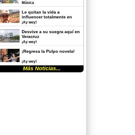
del Auditorio Nacional
Música
Le quitan la vida a
influencer totalmente en
vivo
¡Ay wey!
Desvive a su suegra aquí en
Veracruz
¡Ay wey!
¡Regresa la Pulpo novela!
¡Ay wey!
Más Noticias...