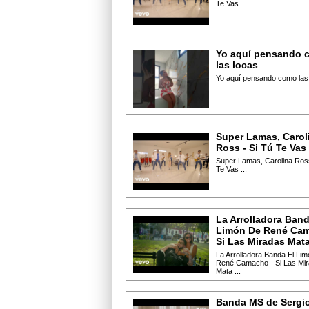
Te Vas ...
Yo aquí pensando 
las locas
Yo aquí pensando como las l
Super Lamas, Carol
Ross - Si Tú Te Vas
Super Lamas, Carolina Ross
Te Vas ...
La Arrolladora Band
Limón De René Cam
Si Las Miradas Mat
La Arrolladora Banda El Li
René Camacho - Si Las Mi
Mata ...
Banda MS de Sergi