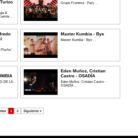
Turizo
Grupo Frontera - Pary ...
aga &
uenta ...
fredo
Master Kumbia - Bye
l
Master Kumbia - Bye ...
l Puchu'
Eden Muñoz, Cristian
UMBIA
Castro - OSADÍA
O DE LA
Eden Muñoz, Cristian Castro -
OSADÍA ...
rior
1
2
Siguiente »