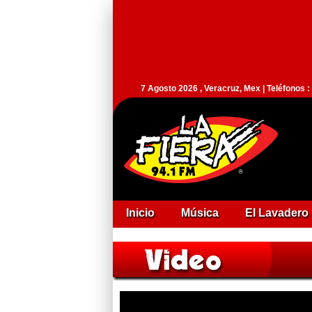
7 Agosto 2026 , Veracruz, Mex | Teléfonos 
Inicio
Música
El Lavadero