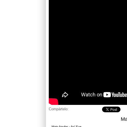
Compártelo:
Ma
Majo Aguilar - Así Fue