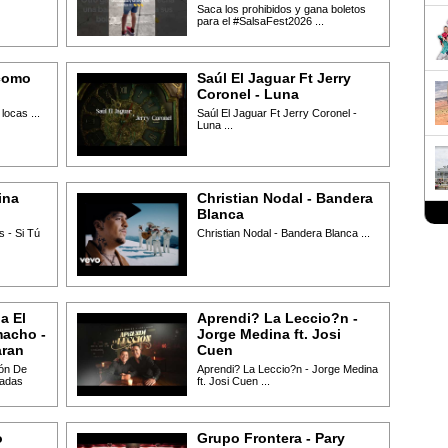
Saca los prohibidos y gana boletos
para el #SalsaFest2026 ...
como
Saúl El Jaguar Ft Jerry
Coronel - Luna
ocas ...
Saúl El Jaguar Ft Jerry Coronel -
Luna ...
ina
Christian Nodal - Bandera
Blanca
 - Si Tú
Christian Nodal - Bandera Blanca ...
a El
Aprendi? La Leccio?n -
acho -
Jorge Medina ft. Josi
aran
Cuen
món De
Aprendi? La Leccio?n - Jorge Medina
radas
ft. Josi Cuen ...
o
Grupo Frontera - Pary