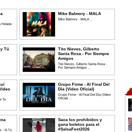
La
Mike Balmory - MALA
Mike Balmory - MALA ...
 Helada
 y Tú
Tito Nieves, Gilberto
Santa Rosa - Por Siempre
Amigos
Tito Nieves, Gilberto Santa Rosa -
Por Siempre Amigos ...
quí
Grupo Firme - Al Final Del
Video
Día (Video Oficial)
Grupo Firme - Al Final Del Día (Video
Oficial) ...
e Te
ina
Saca los prohibidos y
gana boletos para el
#SalsaFest2026
 - Si Tú