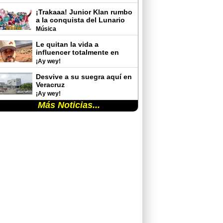
¡Trakaaa! Junior Klan rumbo
a la conquista del Lunario
del Auditorio Nacional
Música
Le quitan la vida a
influencer totalmente en
vivo
¡Ay wey!
Desvive a su suegra aquí en
Veracruz
¡Ay wey!
Más Noticias...