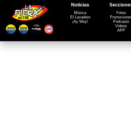
Noticias
Seccione
Música
Fotos
El Lavadero
Promocione
¡Ay Wey!
Podcasts
Videos
APP