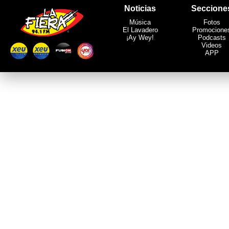
Noticias
Seccione
Música
Fotos
El Lavadero
Promocione
¡Ay Wey!
Podcasts
Videos
APP