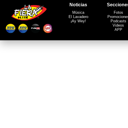
Noticias
Seccione
Música
Fotos
El Lavadero
Promocione
¡Ay Wey!
Podcasts
Videos
APP