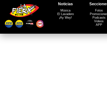
Noticias
Seccione
Música
Fotos
El Lavadero
Promocione
¡Ay Wey!
Podcasts
Videos
APP