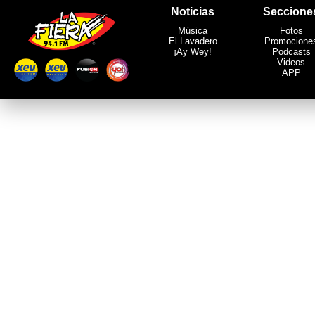
Noticias
Seccione
Música
Fotos
El Lavadero
Promocione
¡Ay Wey!
Podcasts
Videos
APP