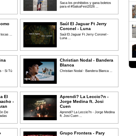
Saca los prohibidos y gana boletos
para el #SalsaFest2026 ...
como
Saúl El Jaguar Ft Jerry
Coronel - Luna
ocas ...
Saúl El Jaguar Ft Jerry Coronel -
Luna ...
ina
Christian Nodal - Bandera
Blanca
 - Si Tú
Christian Nodal - Bandera Blanca ...
a El
Aprendi? La Leccio?n -
acho -
Jorge Medina ft. Josi
aran
Cuen
món De
Aprendi? La Leccio?n - Jorge Medina
radas
ft. Josi Cuen ...
o
Grupo Frontera - Pary