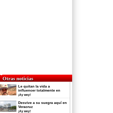
Otras noticias
Le quitan la vida a
influencer totalmente en
vivo
¡Ay wey!
Desvive a su suegra aquí en
Veracruz
¡Ay wey!