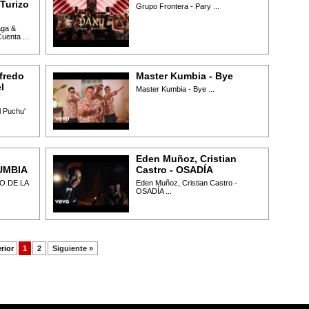
Turizo
Grupo Frontera - Pary ...
aga &
uenta ...
fredo
Master Kumbia - Bye
l
Master Kumbia - Bye ...
l Puchu'
Eden Muñoz, Cristian
UMBIA
Castro - OSADÍA
O DE LA
Eden Muñoz, Cristian Castro -
OSADÍA ...
rior
1
2
Siguiente »