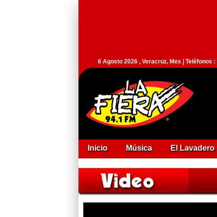
6 Agosto 2026 , Veracruz, Mex | Teléfonos 
Inicio
Música
El Lavadero