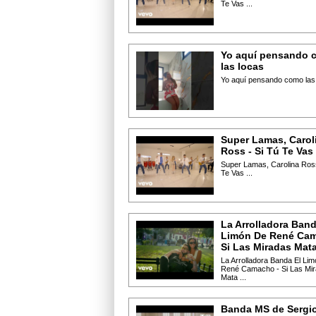
Te Vas ...
Yo aquí pensando 
las locas
Yo aquí pensando como las l
Super Lamas, Carol
Ross - Si Tú Te Vas
Super Lamas, Carolina Ross
Te Vas ...
La Arrolladora Band
Limón De René Cam
Si Las Miradas Mat
La Arrolladora Banda El Li
René Camacho - Si Las Mi
Mata ...
Banda MS de Sergi