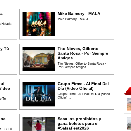
La
Mike Balmory - MALA
Mike Balmory - MALA ...
 Helada
 y Tú
Tito Nieves, Gilberto
Santa Rosa - Por Siempre
Amigos
Tito Nieves, Gilberto Santa Rosa -
Por Siempre Amigos ...
quí
Grupo Firme - Al Final Del
Video
Día (Video Oficial)
Grupo Firme - Al Final Del Día (Video
Oficial) ...
e Te
ina
Saca los prohibidos y
gana boletos para el
#SalsaFest2026
 - Si Tú