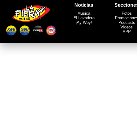
Noticias
Seccione
Música
Fotos
El Lavadero
Promocione
¡Ay Wey!
Podcasts
Videos
APP