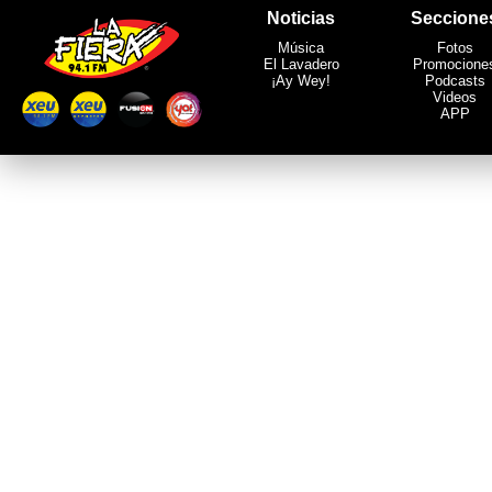
Noticias
Seccione
Música
Fotos
El Lavadero
Promocione
¡Ay Wey!
Podcasts
Videos
APP