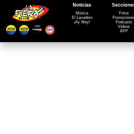
Noticias
Seccione
Música
Fotos
El Lavadero
Promocione
¡Ay Wey!
Podcasts
Videos
APP