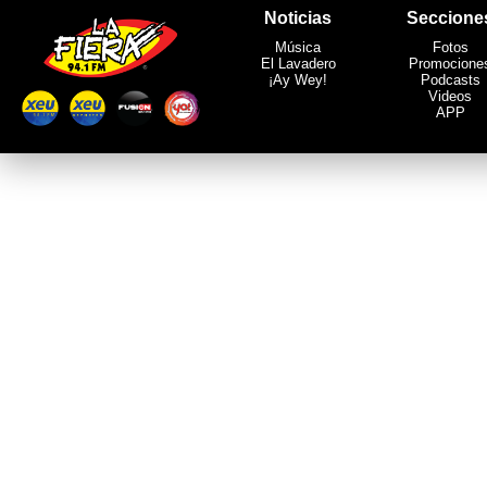
Noticias
Seccione
Música
Fotos
El Lavadero
Promocione
¡Ay Wey!
Podcasts
Videos
APP