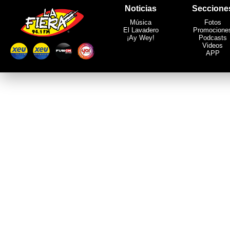
Noticias
Seccione
Música
Fotos
El Lavadero
Promocione
¡Ay Wey!
Podcasts
Videos
APP