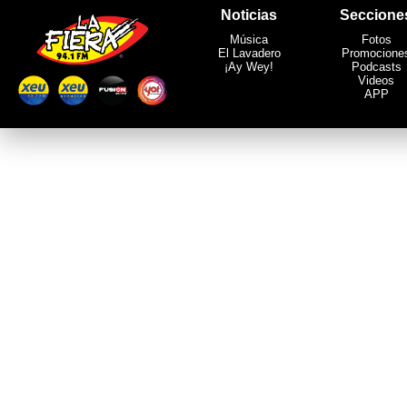
Noticias
Seccione
Música
Fotos
El Lavadero
Promocione
¡Ay Wey!
Podcasts
Videos
APP