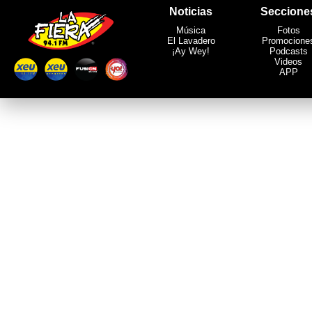
Noticias
Seccione
Música
Fotos
El Lavadero
Promocione
¡Ay Wey!
Podcasts
Videos
APP