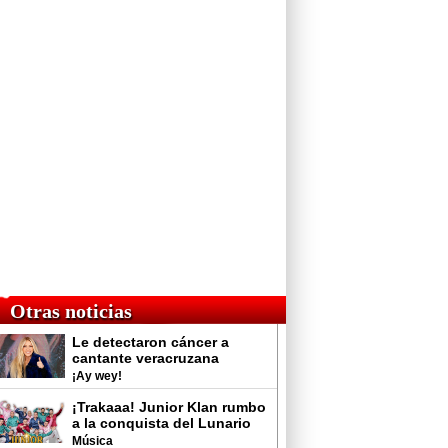
Otras noticias
Le detectaron cáncer a
cantante veracruzana
¡Ay wey!
¡Trakaaa! Junior Klan rumbo
a la conquista del Lunario
del Auditorio Nacional
Música