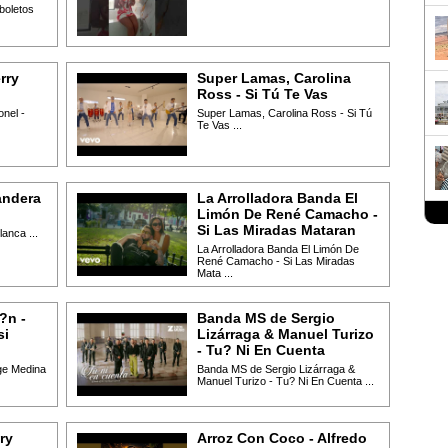
boletos
rry
Super Lamas, Carolina
Ross - Si Tú Te Vas
onel -
Super Lamas, Carolina Ross - Si Tú
Te Vas ...
andera
La Arrolladora Banda El
Limón De René Camacho -
Si Las Miradas Mataran
anca ...
La Arrolladora Banda El Limón De
René Camacho - Si Las Miradas
Mata ...
?n -
Banda MS de Sergio
si
Lizárraga & Manuel Turizo
- Tu? Ni En Cuenta
ge Medina
Banda MS de Sergio Lizárraga &
Manuel Turizo - Tu? Ni En Cuenta ...
ry
Arroz Con Coco - Alfredo