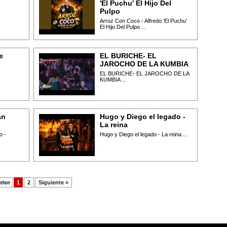
'El Puchu' El Hijo Del
Pulpo
Arroz Con Coco - Alfredo 'El Puchu'
El Hijo Del Pulpo ...
e
EL BURICHE- EL
JAROCHO DE LA KUMBIA
EL BURICHE- EL JAROCHO DE LA
KUMBIA ...
an
Hugo y Diego el legado -
La reina
o -
Hugo y Diego el legado - La reina ...
rior
1
2
Siguiente »