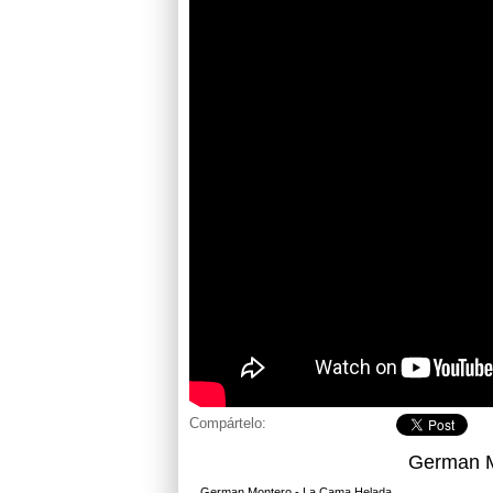
Compártelo:
German M
German Montero - La Cama Helada