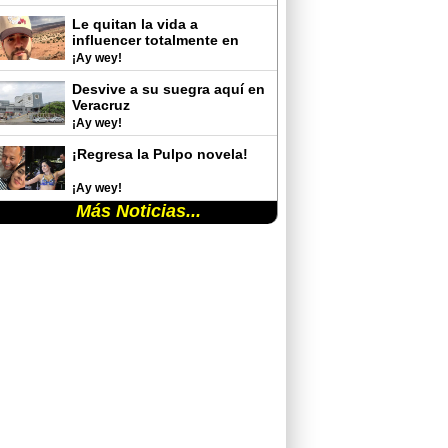
Le quitan la vida a
influencer totalmente en
vivo
¡Ay wey!
Desvive a su suegra aquí en
Veracruz
¡Ay wey!
¡Regresa la Pulpo novela!
¡Ay wey!
Más Noticias...