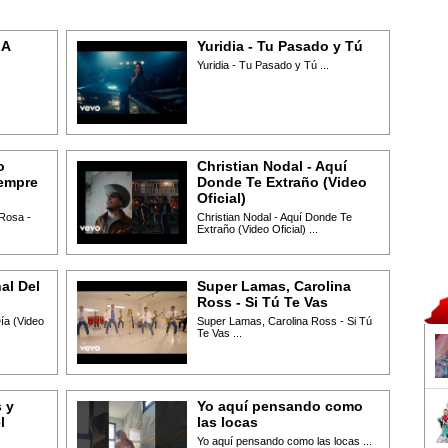
LA
Yuridia - Tu Pasado y Tú
Yuridia - Tu Pasado y Tú ...
o
Christian Nodal - Aquí
iempre
Donde Te Extraño (Video
Oficial)
 Rosa -
Christian Nodal - Aquí Donde Te
Extraño (Video Oficial) ...
al Del
Super Lamas, Carolina
Ross - Si Tú Te Vas
Día (Video
Super Lamas, Carolina Ross - Si Tú
Te Vas ...
 y
Yo aquí pensando como
l
las locas
Yo aquí pensando como las locas ...