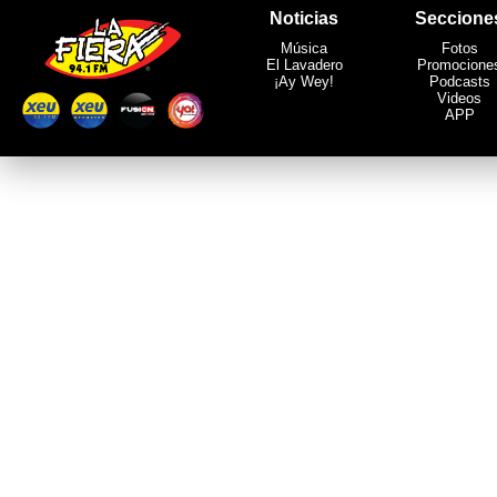
Noticias
Seccione
Música
Fotos
El Lavadero
Promocione
¡Ay Wey!
Podcasts
Videos
APP