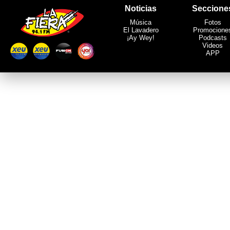
Noticias
Seccione
Música
Fotos
El Lavadero
Promocione
¡Ay Wey!
Podcasts
Videos
APP