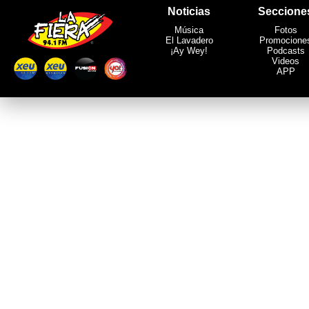
Noticias
Seccione
Música
Fotos
El Lavadero
Promocione
¡Ay Wey!
Podcasts
Videos
APP