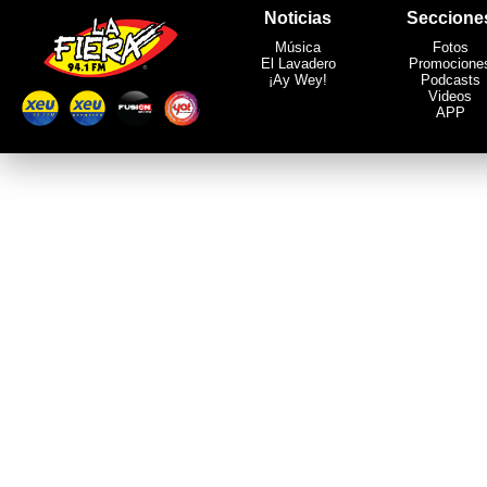
Noticias
Seccione
Música
Fotos
El Lavadero
Promocione
¡Ay Wey!
Podcasts
Videos
APP