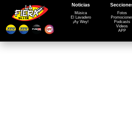
Noticias
Seccione
Música
Fotos
El Lavadero
Promocione
¡Ay Wey!
Podcasts
Videos
APP