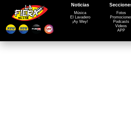
Noticias
Seccione
Música
Fotos
El Lavadero
Promocione
¡Ay Wey!
Podcasts
Videos
APP