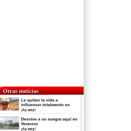
Otras noticias
Le quitan la vida a
influencer totalmente en
vivo
¡Ay wey!
Desvive a su suegra aquí en
Veracruz
¡Ay wey!