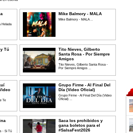
La
Mike Balmory - MALA
Mike Balmory - MALA ...
 Helada
 y Tú
Tito Nieves, Gilberto
Santa Rosa - Por Siempre
Amigos
Tito Nieves, Gilberto Santa Rosa -
Por Siempre Amigos ...
quí
Grupo Firme - Al Final Del
Video
Día (Video Oficial)
Grupo Firme - Al Final Del Día (Video
Oficial) ...
e Te
ina
Saca los prohibidos y
gana boletos para el
#SalsaFest2026
 - Si Tú