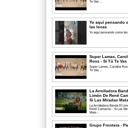
Te Vas ...
Yo aquí pensando 
las locas
Yo aquí pensando como las l
Super Lamas, Carol
Ross - Si Tú Te Vas
Super Lamas, Carolina Ross
Te Vas ...
La Arrolladora Band
Limón De René Cam
Si Las Miradas Mat
La Arrolladora Banda El Li
René Camacho - Si Las Mi
Mata ...
Grupo Frontera - Pa