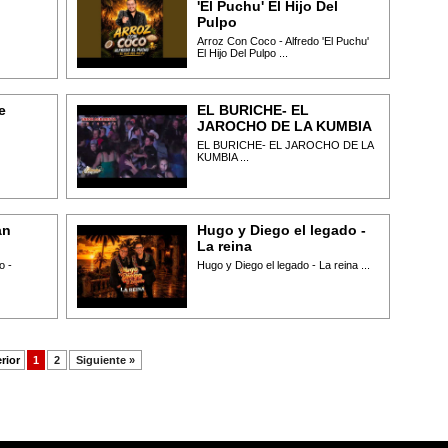
'El Puchu' El Hijo Del
Pulpo
Arroz Con Coco - Alfredo 'El Puchu'
El Hijo Del Pulpo ...
e
EL BURICHE- EL
JAROCHO DE LA KUMBIA
EL BURICHE- EL JAROCHO DE LA
KUMBIA ...
an
Hugo y Diego el legado -
La reina
o -
Hugo y Diego el legado - La reina ...
rior
1
2
Siguiente »