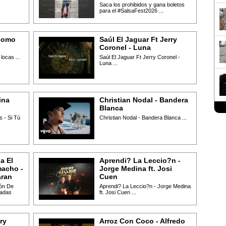
Saca los prohibidos y gana boletos
para el #SalsaFest2026 ...
como
Saúl El Jaguar Ft Jerry
Coronel - Luna
ocas ...
Saúl El Jaguar Ft Jerry Coronel -
Luna ...
ina
Christian Nodal - Bandera
Blanca
 - Si Tú
Christian Nodal - Bandera Blanca ...
a El
Aprendi? La Leccio?n -
acho -
Jorge Medina ft. Josi
aran
Cuen
món De
Aprendi? La Leccio?n - Jorge Medina
radas
ft. Josi Cuen ...
ry
Arroz Con Coco - Alfredo