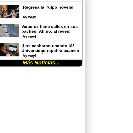
¡Regresa la Pulpo novela!
¡Ay wey!
Veracruz tiene calles en sus
baches ¡Ah no, al revés:
baches en sus calles!
¡Ay wey!
¡Los cacharon usando IA!
Universidad repetirá examen
de admisión tras detectar
¡Ay wey!
trampas de aspirantes
Más Noticias...