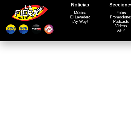
Noticias
Seccione
Música
Fotos
El Lavadero
Promocione
¡Ay Wey!
Podcasts
Videos
APP