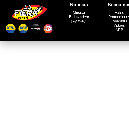
Noticias
Seccione
Música
Fotos
El Lavadero
Promocione
¡Ay Wey!
Podcasts
Videos
APP